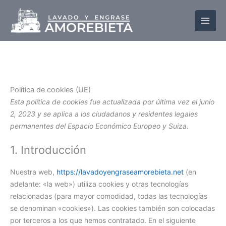
Ir
Consent
Consent
Consent
Consent
Consent
al
to
to
to
to
to
contenido
service
service
service
service
service
rudderstack
google-
intercom-
wordpress
varios
analytics
messenger
Política de cookies (UE)
Esta política de cookies fue actualizada por última vez el junio
2, 2023 y se aplica a los ciudadanos y residentes legales
permanentes del Espacio Económico Europeo y Suiza.
1. Introducción
Nuestra web,
https://lavadoyengraseamorebieta.net
(en
adelante: «la web») utiliza cookies y otras tecnologías
relacionadas (para mayor comodidad, todas las tecnologías
se denominan «cookies»). Las cookies también son colocadas
por terceros a los que hemos contratado. En el siguiente